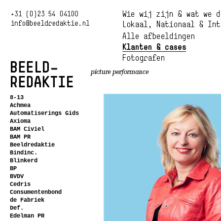
8-13
Achmea
Automatiserings Gids
Axioma
BAM Civiel
BAM PR
Beeldredaktie
Bindinc.
Blinkerd
BP
BVDV
Cedris
Consumentenbond
de Fabriek
Def.
Edelman PR