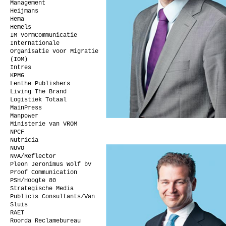
Management
Heijmans
Hema
Hemels
IM VormCommunicatie
Internationale
Organisatie voor Migratie
(IOM)
Intres
KPMG
Lenthe Publishers
Living The Brand
Logistiek Totaal
MainPress
Manpower
Ministerie van VROM
NPCF
Nutricia
NUVO
NVA/Reflector
Pleon Jeronimus Wolf bv
Proof Communication
PSH/Hoogte 80
Strategische Media
Publicis Consultants/Van
Sluis
RAET
Roorda Reclamebureau