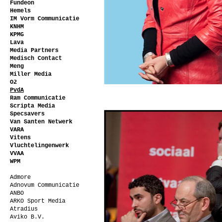
Fundeon
Hemels
IM Vorm Communicatie
KNHM
KPMG
Lava
Media Partners
Medisch Contact
Meng
Miller Media
O2
PvdA
Ram Communicatie
Scripta Media
Specsavers
Van Santen Netwerk
VARA
Vitens
Vluchtelingenwerk
VVAA
WPM
Admore
Adnovum Communicatie
ANBO
ARKO Sport Media
Atradius
Aviko B.V.