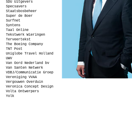
SDU Uitgevers
Specsavers
Staatsbosbeheer
Super de Boer
Surfnet
Syntens
Taal Online
Tekstwerk Wieringen
Terveertekst
The Boeing Company
TNT Post
Uniglobe Travel Holland
UWV
Van Oord Nederland bv
Van Santen Netwerk
VDBJ/Communicatie Groep
Vereniging VVAA
Vergouwen Overduin
Veronica Concept Design
Volta Ontwerpers
Yolk