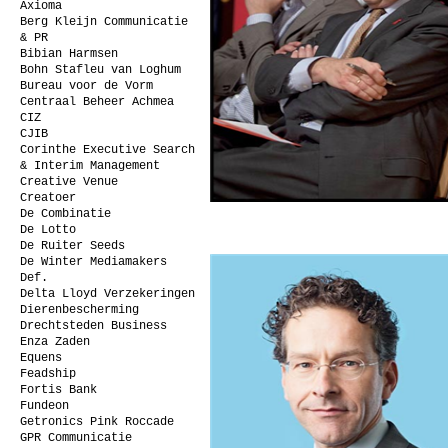
Axioma
Berg Kleijn Communicatie
& PR
Bibian Harmsen
Bohn Stafleu van Loghum
Bureau voor de Vorm
Centraal Beheer Achmea
CIZ
CJIB
Corinthe Executive Search
& Interim Management
Creative Venue
Creatoer
De Combinatie
De Lotto
De Ruiter Seeds
De Winter Mediamakers
Def.
Delta Lloyd Verzekeringen
Dierenbescherming
Drechtsteden Business
Enza Zaden
Equens
Feadship
Fortis Bank
Fundeon
Getronics Pink Roccade
GPR Communicatie