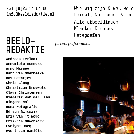
Andreas Terlaak
Annemieke Mommers
Arno Massee
Bart van Overbeeke
Bas Beentjes
Chris Gloag
Christiaan Krouwels
Claus Christensen
Diederik van der Laan
Dingena Mol
Duna Fotografie
Ed van Rijswijk
Erik van 't Woud
Erik-Jan Ouwerkerk
Evelyne Jacq
Evert Jan Daniëls