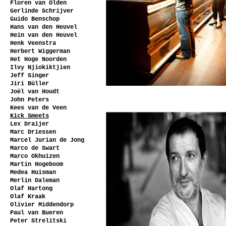
Floren van Olden
Gerlinde Schrijver
Guido Benschop
Hans van den Heuvel
Hein van den Heuvel
Henk Veenstra
Herbert Wiggerman
Het Hoge Noorden
Ilvy Njiokiktjien
Jeff Singer
Jiri Büller
Joël van Houdt
John Peters
Kees van de Veen
Kick Smeets
Lex Draijer
Marc Driessen
Marcel Jurian de Jong
Marco de Swart
Marco Okhuizen
Martin Hogeboom
Medea Huisman
Merlin Daleman
Olaf Hartong
Olaf Kraak
Olivier Middendorp
Paul van Bueren
Peter Strelitski